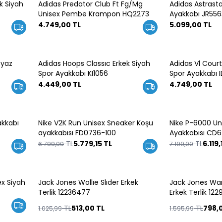
k Siyah
Adidas Predator Club Ft Fg/Mg
Adidas Astrasta
Unisex Pembe Krampon HQ2273
Ayakkabı JR556
4.749,00
TL
5.099,00
TL
eyaz
Adidas Hoops Classıc Erkek Siyah
Adidas Vl Court
Spor Ayakkabı KI1056
Spor Ayakkabı 
4.449,00
TL
4.749,00
TL
akkabı
Nike V2K Run Unisex Sneaker Koşu
Nike P-6000 Un
%
15
%
15
ayakkabısı FD0736-100
Ayakkabısı CD
TL
5.779,15
TL
TL
6.119,
6.799,00
7.199,00
ex Siyah
Jack Jones Wollıe Slıder Erkek
Jack Jones War
%
50
%
50
Terlik 12236477
Erkek Terlik 12
TL
513,00
TL
TL
798,
1.025,99
1.595,99