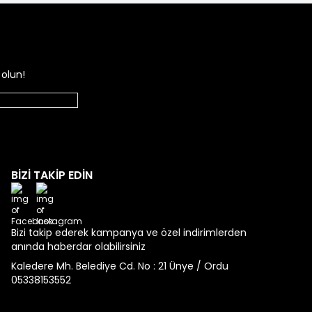
e bulundurulması gereken temel noktalar:
ağlık sorunlarına yol açabilir.
olun!
 nefes alabilir ve uzun ömürlüdür.
nmış spor ayakkabılar, ofis için uygun değildir.
 sağlığını destekler.
BİZİ TAKİP EDİN
Facebook
Instagram
Bizi takip ederek kampanya ve özel indirimlerden
enerji katıyor.
anında haberdar olabilirsiniz
Kaledere Mh. Belediye Cd. No : 21 Ünye / Ordu
05338153552
r.