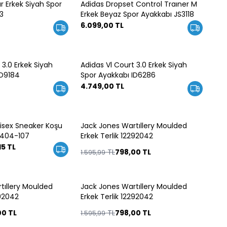
r Erkek Siyah Spor
Adidas Dropset Control Traıner M
3
Erkek Beyaz Spor Ayakkabı JS3118
6.099,00
TL
 3.0 Erkek Siyah
Adidas Vl Court 3.0 Erkek Siyah
ID9184
Spor Ayakkabı ID6286
4.749,00
TL
isex Sneaker Koşu
Jack Jones Wartıllery Moulded
%
50
6404-107
Erkek Terlik 12292042
15
TL
TL
798,00
TL
1.595,99
tıllery Moulded
Jack Jones Wartıllery Moulded
%
50
292042
Erkek Terlik 12292042
00
TL
TL
798,00
TL
1.595,99