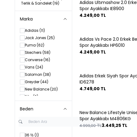
Adidas Ultımashow 2.0 Erke
Terlik & Sandelet
(19)
Spor Ayakkabı IE8900
4.249,00
TL
Marka
Adidas
(11)
Jack Jones
(25)
Adidas Vs Pace 2.0 Erkek B
Spor Ayakkabı HP6010
Puma
(62)
4.249,00
TL
Skechers
(58)
Converse
(16)
Vans
(24)
Salomon
(38)
Adidas Erkek Siyah Spor Ay
ID6278
Greyder
(44)
4.749,00
TL
New Balance
(20)
Nike
(2)
Beden
New Balance Lifestyle Unis
%
31
Spor Ayakkabı M4806KG
TL
3.449,25
TL
4.999,00
36 ⅔
(1)