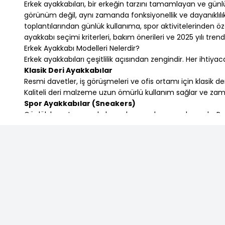
Erkek ayakkabıları, bir erkeğin tarzını tamamlayan ve gü
42.5
(175)
görünüm değil, aynı zamanda fonksiyonellik ve dayanıklıl
43
(240)
toplantılarından günlük kullanıma, spor aktivitelerinden 
44
(238)
ayakkabı seçimi kriterleri, bakım önerileri ve 2025 yılı tren
44 ⅔
(39)
Erkek Ayakkabı Modelleri Nelerdir?
44,5
(2)
Erkek ayakkabıları çeşitlilik açısından zengindir. Her ihti
45 ⅓
(43)
Klasik Deri Ayakkabılar
46.5
(18)
Resmi davetler, iş görüşmeleri ve ofis ortamı için klasik de
44.5
(102)
Kaliteli deri malzeme uzun ömürlü kullanım sağlar ve za
46
(39)
Spor Ayakkabılar (Sneakers)
45
(212)
Günlük hayatın ve sokak modasının olmazsa olmazıdır. Raha
Özellikle koşu, yürüyüş ve diğer spor aktiviteleri için ergo
46 ⅔
(3)
Loafer ve Mokasenler
47
(1)
Loaferlar, kolay giyilip çıkarılabilen, şık ve rahat ayakkab
hem modern kombinlere uyum sağlar.
Bot ve Çizmeler
Soğuk havalar için ideal olan bot ve çizmeler, dayanıklı ve
sergiler. Su geçirmez özellikte olan modeller, yağmurlu ve 
Sandalet ve Terlikler
Yaz aylarında nefes alabilen, hafif ve rahat sandaletler terc