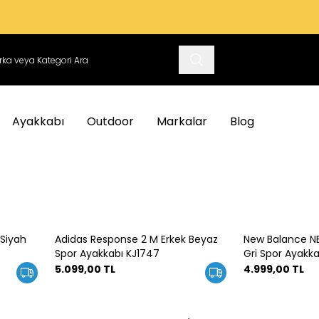
VADE FARKSIZ 3 TAKSIT İMKANI
Ayakkabı
Outdoor
Markalar
Blog
 Siyah
Adidas Response 2 M Erkek Beyaz
New Balance NB 
Yeni
Spor Ayakkabı KJ1747
Gri Spor Ayakk
5.099,00
TL
4.999,00
TL