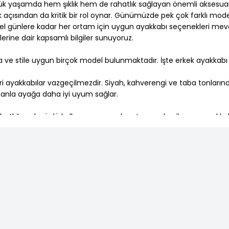
nlük yaşamda hem şıklık hem de rahatlık sağlayan önemli aksesua
ık açısından da kritik bir rol oynar. Günümüzde pek çok farklı m
özel günlere kadar her ortam için uygun ayakkabı seçenekleri mev
dlerine dair kapsamlı bilgiler sunuyoruz.
yaca ve stile uygun birçok model bulunmaktadır. İşte erkek ayakkab
ri ayakkabılar vazgeçilmezdir. Siyah, kahverengi ve taba tonlarında
manla ayağa daha iyi uyum sağlar.
tlığı, çok yönlü kullanımı ve modern tasarımları ile spor ayakkab
nomik modeller tercih edilmelidir.
ılar olarak bilinir. Yaz ve bahar aylarında tercih edilen mokasen mo
ÜCRETSİZ KARGO
 sıcak tutan malzemelerle üretilir. Askeri tarz, iş botları veya da
1500 TL ve Üzeri
karlı havalar için ekstra koruma sağlar.
alışverişlerinizde kargo ücretsiz.
ih edilir. Erkek terlik modelleri ise evde ve plajda rahatlık sağlar. 