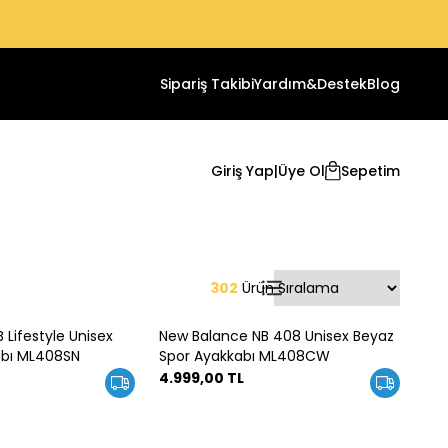
Sipariş Takibi
Yardım&Destek
Blog
Giriş Yap
|
Üye Ol
Sepetim
302
Ürün
Lifestyle Unisex
New Balance NB 408 Unisex Beyaz
Yeni
abı ML408SN
Spor Ayakkabı ML408CW
4.999,00
TL