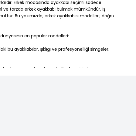
rlardır. Erkek modasında ayakkabı seçimi sadece
odel ve tarzda erkek ayakkabı bulmak mümkündür. İş
cuttur. Bu yazımızda, erkek ayakkabısı modelleri, doğru
ı dünyasının en popüler modelleri:
ki bu ayakkabılar, şıklığı ve profesyonelliği simgeler.
ılar, her yaş grubundan erkeğin favorisi olmuştur.
deller ise daha hafif yapısıyla konfor sunar. Hem klasik
ha şık deri çizmeler, erkek modasında güçlü bir duruş
Son yıllarda şık tasarımlı deri terlikler günlük kullanımda da