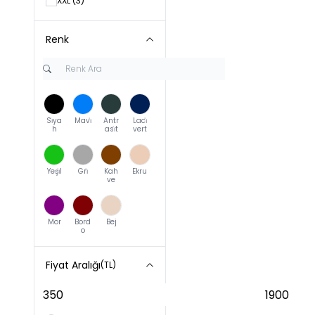
XXL
(3)
Renk
Si̇ya
Mavi̇
Antr
Laci̇
h
asi̇t
vert
Yeşi̇l
Gri̇
Kah
Ekru
ve
Mor
Bord
Bej
o
Fiyat Aralığı
(TL)