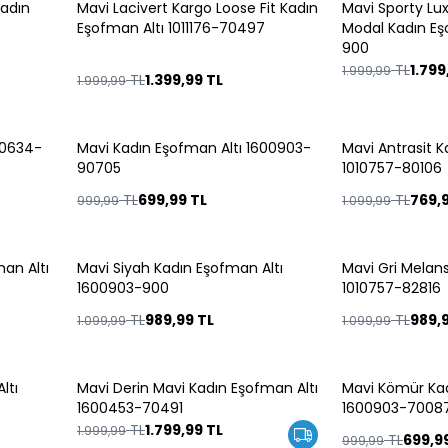
Kadın
Mavi Lacivert Kargo Loose Fit Kadın
Mavi Sporty Lu
%
30
%
10
Eşofman Altı 1011176-70497
Modal Kadın Eş
900
TL
1.799
1.999,99
TL
1.399,99
TL
1.999,99
10634-
Mavi Kadın Eşofman Altı 1600903-
Mavi Antrasit K
%
30
%
30
90705
1010757-80106
TL
699,99
TL
TL
769,
999,99
1.099,99
man Altı
Mavi Siyah Kadın Eşofman Altı
Mavi Gri Melan
%
10
%
10
1600903-900
1010757-82816
TL
989,99
TL
TL
989,
1.099,99
1.099,99
ltı
Mavi Derin Mavi Kadın Eşofman Altı
Mavi Kömür Kad
%
10
%
30
1600453-70491
1600903-7008
TL
1.799,99
TL
1.999,99
TL
699,9
999,99