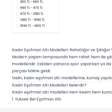
350 TL - 660 TL
660 TL - 970 TL
970 TL - 1280 TL
1280 TL - 1590 TL
1590 TL - 1900 TL
Kadın Eşofman Altı Modelleri: Rahatlığın ve Şıklığın
Modern yaşam temposunda hem rahat hem de şık hi
modelleridir. Eskiden yalnızca spor yaparken ya da 
parçası hâline geldi.
Gelin, kadın eşofman altı modellerine, kumaş yapılar
Kadın Eşofman Altı Modelleri Nelerdir?
Kadın eşofman altı modelleri hem kesim hem kumaş h
1. Yüksek Bel Eşofman Altı
Bel bölgesini toparlayıcı etkisiyle öne çıkan yüks