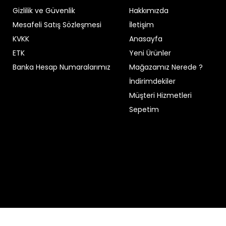
 ve blazer ceketle bile şık kombinler yaratılabilir.
Gizlilik ve Güvenlik
Hakkımızda
?
Mesafeli Satış Sözleşmesi
İletişim
KVKK
Anasayfa
rletmez.
ETK
Yeni Ürünler
nıklılık sunar.
Banka Hesap Numaralarımız
Mağazamız Nerede ?
İndirimdekiler
up orta kalınlıkta bir konfor sağlar.
Müşteri Hizmetleri
Sepetim
 Örneğin:
ı ön plana çıkarır.
a modeller dengeleyici olabilir.
.
rünüm sunar.