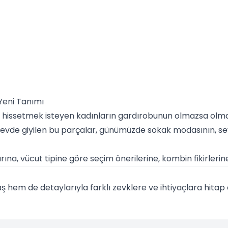
 Yeni Tanımı
ssetmek isteyen kadınların gardırobunun olmazsa olmaz
evde giyilen bu parçalar, günümüzde sokak modasının, seyah
ına, vücut tipine göre seçim önerilerine, kombin fikirlerine
em de detaylarıyla farklı zevklere ve ihtiyaçlara hitap e
ek bel eşofmanlar, hem şık hem de rahat bir alternatif su