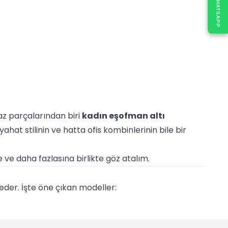
WHATSAPP
 parçalarından biri
kadın eşofman altı
at stilinin ve hatta ofis kombinlerinin bile bir
 ve daha fazlasına birlikte göz atalım.
der. İşte öne çıkan modeller:
nar. Crop üstlerle mükemmel uyum sağlar.