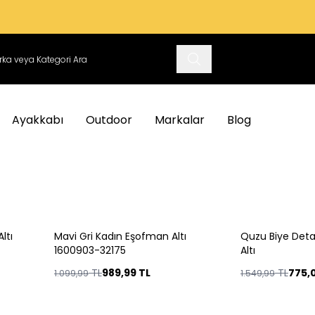
VADE FARKSIZ 3 TAKSIT İMKANI
Ayakkabı
Outdoor
Markalar
Blog
ltı
Mavi Gri Kadın Eşofman Altı
Quzu Biye Deta
%
10
%
50
1600903-32175
Altı
TL
989,99
TL
TL
775,
1.099,99
1.549,99