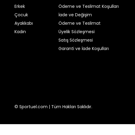
Ofis şıklığında:
Modern ofislerde sade bir sweatshirt
Erkek
Ödeme ve Teslimat Koşulları
Kadın Eşofman Altı Seçerken Nelere Dikkat Edilmeli
Çocuk
İade ve Değişim
1. Kumaş Kalitesi
Ayakkabı
Ödeme ve Teslimat
Pamuklu kumaşlar:
Cilt dostudur, nefes alır ve te
Kadın
Üyelik Sözleşmesi
Polyester ve elastan karışımları:
Esneklik ve daya
Satış Sözleşmesi
Polar kumaşlar:
Soğuk havalarda sıcak tutar.
Garanti ve İade Koşulları
Terry kumaş:
Hem iç hem dış yüzeyi farklı dokuda ol
2. Kalıp ve Kesim
Kendi vücut yapınıza uygun kalıp tercih etmelisiniz.
İnce bacaklı biriyseniz slim fit modeller bacaklarınız
Daha geniş kalçalı biriyseniz düz kesim veya bol paç
3. Renk ve Desen
Siyah, gri, lacivert gibi tonlar her kombine uygundur
© Sportuel.com | Tüm Hakları Saklıdır.
Pastel renkler özellikle yaz aylarında popülerdir.
Baskılı ya da çizgili modeller genç ve enerjik bir gö
4. Bel Yüksekliği