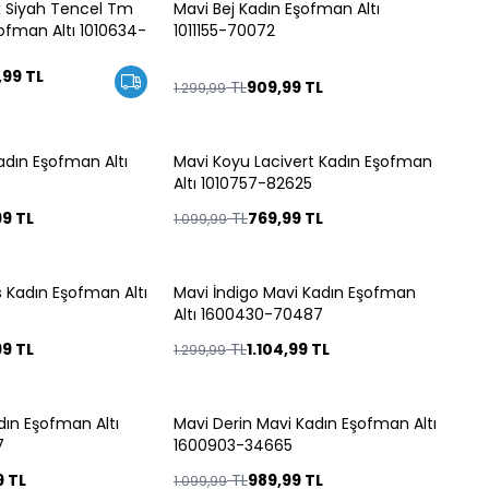
x Siyah Tencel Tm
Mavi Bej Kadın Eşofman Altı
%
30
ofman Altı 1010634-
1011155-70072
,99
TL
TL
909,99
TL
1.299,99
adın Eşofman Altı
Mavi Koyu Lacivert Kadın Eşofman
%
30
Altı 1010757-82625
99
TL
TL
769,99
TL
1.099,99
s Kadın Eşofman Altı
Mavi İndigo Mavi Kadın Eşofman
%
15
Altı 1600430-70487
99
TL
TL
1.104,99
TL
1.299,99
ın Eşofman Altı
Mavi Derin Mavi Kadın Eşofman Altı
%
10
7
1600903-34665
9
TL
TL
989,99
TL
1.099,99