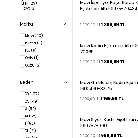
Mavi İspanyol Paça Bordo 
%
30
Etek
(29)
Tayt
(3)
Eşofman Altı 1011175-70434
Marka
TL
1.399,99
TL
1.999,99
Mavi
(40)
Puma
(3)
Mavi Kadın Eşofman Altı 10
%
30
Ltb
(6)
70065
Only
(1)
TL
1.399,99
TL
1.999,99
Quzu
(3)
Beden
Mavi Gri Melanj Kadın Eşof
%
10
1600430-32175
XXS
(17)
TL
1.169,99
TL
1.299,99
XS
(49)
S
(52)
M
(52)
Mavi Siyah Kadın Eşofman A
%
10
L
(52)
1010757-900
XL
(21)
TL
989,99
TL
1.099,99