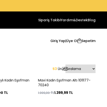
Sipariş Takibi
Yardım&Destek
Blog
Giriş Yap
|
Üye Ol
Sepetim
53
Ürün
ylı Kadın Eşofman
Mavi Kadın Eşofman Altı 1011177-
%
30
70240
00
TL
TL
1.399,99
TL
1.999,99