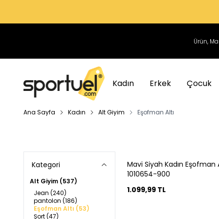
Kadın
Erkek
Çocuk
Ana Sayfa
Kadın
Alt Giyim
Eşofman Altı
Mavi Siyah Kadın Eşofman A
Kategori
1010654-900
Alt Giyim
(537)
1.099,99
TL
Jean
(240)
pantolon
(186)
Eşofman Altı
(53)
Şort
(47)