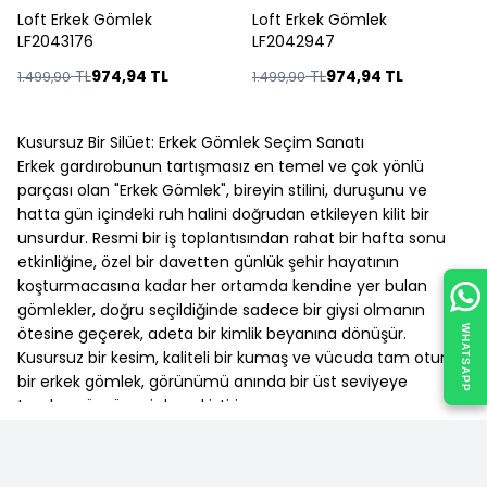
Loft Erkek Gömlek
Loft Erkek Gömlek
%
35
%
35
LF2043176
LF2042947
TL
974,94
TL
TL
974,94
TL
1.499,90
1.499,90
Kusursuz Bir Silüet: Erkek Gömlek Seçim Sanatı
Erkek gardırobunun tartışmasız en temel ve çok yönlü
parçası olan "Erkek Gömlek", bireyin stilini, duruşunu ve
hatta gün içindeki ruh halini doğrudan etkileyen kilit bir
unsurdur. Resmi bir iş toplantısından rahat bir hafta sonu
etkinliğine, özel bir davetten günlük şehir hayatının
koşturmacasına kadar her ortamda kendine yer bulan
gömlekler, doğru seçildiğinde sadece bir giysi olmanın
WHATSAPP
ötesine geçerek, adeta bir kimlik beyanına dönüşür.
Kusursuz bir kesim, kaliteli bir kumaş ve vücuda tam oturan
bir erkek gömlek, görünümü anında bir üst seviyeye
taşırken, özgüveni de pekiştirir.
Bu makalenin temel amacı, erkek gömleklerinin zengin ve
detaylı dünyasına kapsamlı bir yolculuk sunmak, bu
vazgeçilmez parçanın seçiminde ve kullanımında dikkat