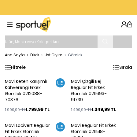
VADE FARKSIZ 4 TAKSIT İMKANI
Hesab
Sep
Ana Sayfa
Erkek
Üst Giyim
Gömlek
Filtrele
Sırala
Mavi Keten Karışımlı
Mavi Çizgili Bej
%
10
%
10
Kahverengi Erkek
Regular Fit Erkek
Gömlek 0212088-
Gömlek 0211693-
70376
91739
TL
1.799,99
TL
TL
1.349,99
TL
1.999,99
1.499,99
Mavi Lacivert Regular
Mavi Regular Fit Erkek
%
10
%
10
Fit Erkek Gömlek
Gömlek 0211518-