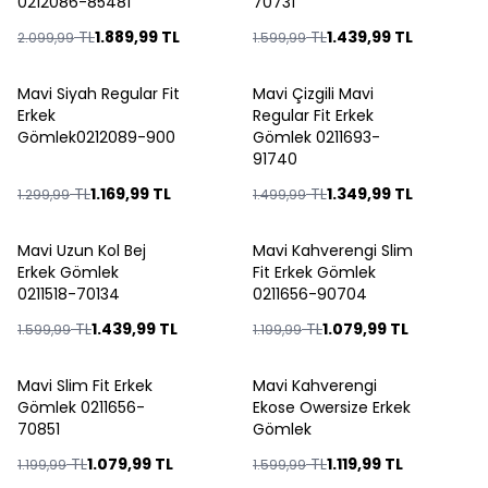
0212086-85481
70731
TL
1.889,99
TL
TL
1.439,99
TL
2.099,99
1.599,99
Mavi Siyah Regular Fit
Mavi Çizgili Mavi
Yeni
Yeni
Erkek
Regular Fit Erkek
%
10
%
10
Gömlek0212089-900
Gömlek 0211693-
91740
TL
1.169,99
TL
TL
1.349,99
TL
1.299,99
1.499,99
Mavi Uzun Kol Bej
Mavi Kahverengi Slim
Yeni
Yeni
Erkek Gömlek
Fit Erkek Gömlek
%
10
%
10
0211518-70134
0211656-90704
TL
1.439,99
TL
TL
1.079,99
TL
1.599,99
1.199,99
Mavi Slim Fit Erkek
Mavi Kahverengi
Yeni
%
30
Gömlek 0211656-
Ekose Owersize Erkek
%
10
70851
Gömlek
TL
1.079,99
TL
TL
1.119,99
TL
1.199,99
1.599,99