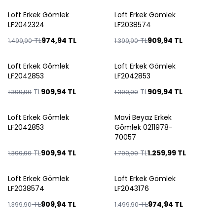
Loft Erkek Gömlek
Loft Erkek Gömlek
%
35
%
35
LF2042324
LF2038574
TL
974,94
TL
TL
909,94
TL
1.499,90
1.399,90
Loft Erkek Gömlek
Loft Erkek Gömlek
%
35
%
35
LF2042853
LF2042853
TL
909,94
TL
TL
909,94
TL
1.399,90
1.399,90
Loft Erkek Gömlek
Mavi Beyaz Erkek
%
35
%
30
LF2042853
Gömlek 0211978-
70057
TL
909,94
TL
TL
1.259,99
TL
1.399,90
1.799,99
Loft Erkek Gömlek
Loft Erkek Gömlek
%
35
%
35
LF2038574
LF2043176
TL
909,94
TL
TL
974,94
TL
1.399,90
1.499,90