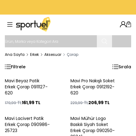
VADE FARKSIZ 3 TAKSIT İMKANI
Hesab
Sep
Ana Sayfa
Erkek
Aksesuar
Çorap
Filtrele
Sırala
Mavi Beyaz Patik
Mavi Pro Nakışlı Soket
%
10
%
10
Erkek Çorap 0911127-
Erkek Çorap 0912192-
620
620
TL
161,99
TL
TL
206,99
TL
179,99
229,99
Mavi Lacivert Patik
Mavi Mühür Logo
%
10
%
10
Erkek Çorap 090986-
Baskılı Siyah Soket
25723
Erkek Çorap 090250-