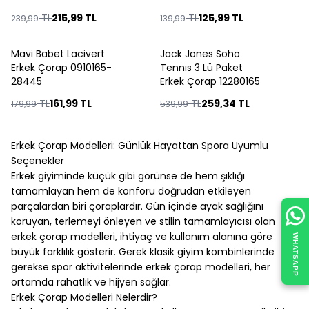
TL
215,99
TL
TL
125,99
TL
239,99
139,99
Mavi Babet Lacivert
Jack Jones Soho
%
10
%
52
Erkek Çorap 0910165-
Tennıs 3 Lü Paket
28445
Erkek Çorap 12280165
TL
161,99
TL
TL
259,34
TL
179,99
539,99
Erkek Çorap Modelleri: Günlük Hayattan Spora Uyumlu
Seçenekler
Erkek giyiminde küçük gibi görünse de hem şıklığı
tamamlayan hem de konforu doğrudan etkileyen
parçalardan biri çoraplardır. Gün içinde ayak sağlığını
koruyan, terlemeyi önleyen ve stilin tamamlayıcısı olan
erkek çorap modelleri, ihtiyaç ve kullanım alanına göre
WHATSAPP
büyük farklılık gösterir. Gerek klasik giyim kombinlerinde
gerekse spor aktivitelerinde erkek çorap modelleri, her
ortamda rahatlık ve hijyen sağlar.
Erkek Çorap Modelleri Nelerdir?