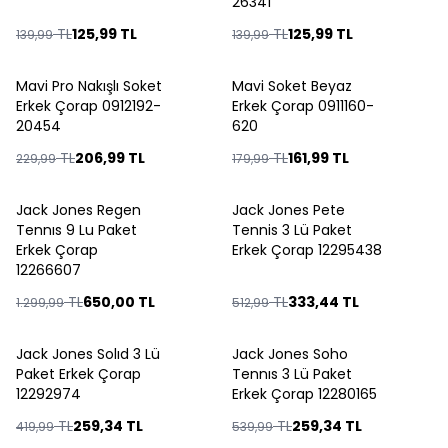
26341
TL
125,99
TL
TL
125,99
TL
139,99
139,99
Mavi Pro Nakışlı Soket
Mavi Soket Beyaz
%
10
%
10
Erkek Çorap 0912192-
Erkek Çorap 0911160-
20454
620
TL
206,99
TL
TL
161,99
TL
229,99
179,99
Jack Jones Regen
Jack Jones Pete
%
50
%
35
Tennıs 9 Lu Paket
Tennis 3 Lü Paket
Erkek Çorap
Erkek Çorap 12295438
12266607
TL
650,00
TL
TL
333,44
TL
1.299,99
512,99
Jack Jones Solıd 3 Lü
Jack Jones Soho
%
38
%
52
Paket Erkek Çorap
Tennıs 3 Lü Paket
12292974
Erkek Çorap 12280165
TL
259,34
TL
TL
259,34
TL
419,99
539,99