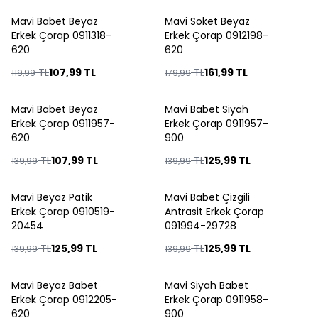
Mavi Babet Beyaz
Mavi Soket Beyaz
%
10
%
10
Erkek Çorap 0911318-
Erkek Çorap 0912198-
620
620
TL
107,99
TL
TL
161,99
TL
119,99
179,99
Mavi Babet Beyaz
Mavi Babet Siyah
%
23
%
10
Erkek Çorap 0911957-
Erkek Çorap 0911957-
620
900
TL
107,99
TL
TL
125,99
TL
139,99
139,99
Mavi Beyaz Patik
Mavi Babet Çizgili
%
10
%
10
Erkek Çorap 0910519-
Antrasit Erkek Çorap
20454
091994-29728
TL
125,99
TL
TL
125,99
TL
139,99
139,99
Mavi Beyaz Babet
Mavi Siyah Babet
%
10
%
10
Erkek Çorap 0912205-
Erkek Çorap 0911958-
620
900