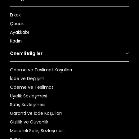
Hem yaz hem kış aylarında kullanıma uygundur.
Erkek
Çocuk
4. Görünmez (Patik) Çorap
Ayakkabı
Ayakkabı içinde görünmez, özellikle loafer ve sneaker tarzı
ayakkabılarla kullanılır.
Kadın
Önemli Bilgiler
Silikonlu topuk kısmı sayesinde kaymaz.
Yaz aylarının favori çorap modelidir.
Ödeme ve Teslimat Koşulları
İade ve Değişim
5. Termal Çorap
Ödeme ve Teslimat
Soğuk havalarda ayakları sıcak tutmak için özel olarak
tasarlanır.
Üyelik Sözleşmesi
Satış Sözleşmesi
Kalın dokulu, içi yumuşak astarlı olabilir.
Garanti ve İade Koşulları
Outdoor ayakkabılarla uyumludur.
Gizlilik ve Güvenlik
Mesafeli Satış Sözleşmesi
6. Renkli ve Desenli Çoraplar