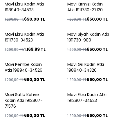
Mavi Ekru Kadın Atkı
Mavi Kırmızı Kadın
%
50
%
50
198940-34523
Atkı 1911730-27120
TL
650,00
TL
TL
650,00
TL
1.299,99
1.299,99
ükendi
Tükendi
Mavi Ekru Kadın Atkı
Mavi Siyah Kadın Atkı
%
10
%
50
1911730-34523
1911730-900
TL
1.169,99
TL
TL
650,00
TL
1.299,99
1.299,99
ükendi
Tükendi
Mavi Pembe Kadın
Mavi Gri Kadın Atkı
%
50
%
50
Atkı 198940-34526
198940-34320
TL
650,00
TL
TL
650,00
TL
1.299,99
1.299,99
ükendi
Tükendi
Mavi Sütlü Kahve
Mavi Ekru Kadın Atkı
%
50
%
50
Kadın Atkı 1912807-
1912807-34523
71576
TL
650,00
TL
TL
650,00
TL
1.299,99
1.299,99