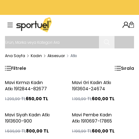
VADE FARKSIZ 3 TAKSIT İMKANI
Hesab
Sep
Ana Sayfa
Kadın
Aksesuar
Atkı
Filtrele
Sırala
ükendi
Tükendi
Mavi Kırmızı Kadın
Mavi Gri Kadın Atkı
%
50
%
50
Atkı 1912844-82677
1913604-24674
TL
650,00
TL
TL
600,00
TL
1.299,99
1.199,99
ükendi
Tükendi
Mavi Siyah Kadın Atkı
Mavi Pembe Kadın
%
50
%
50
1913600-900
Atkı 1910697-17865
TL
800,00
TL
TL
600,00
TL
1.599,99
1.199,99