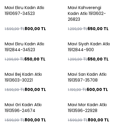
ükendi
Tükendi
Mavi Ekru Kadın Atkı
Mavi Kahverengi
%
50
%
50
1910697-34523
Kadın Atkı 1913602-
26823
TL
800,00
TL
TL
650,00
TL
1.599,99
1.299,99
ükendi
Tükendi
Mavi Ekru Kadın Atkı
Mavi Siyah Kadın Atkı
%
50
%
50
1912844-34523
1912844-900
TL
650,00
TL
TL
650,00
TL
1.299,99
1.299,99
ükendi
Tükendi
Mavi Bej Kadın Atkı
Mavi Sarı Kadın Atkı
%
50
%
50
1913603-30221
1913597-35708
TL
800,00
TL
TL
600,00
TL
1.599,99
1.199,99
ükendi
Tükendi
Mavi Gri Kadın Atkı
Mavi Mor Kadın Atkı
%
50
%
50
1913596-24674
1913596-22928
TL
800,00
TL
TL
800,00
TL
1.599,99
1.599,99
ükendi
Tükendi