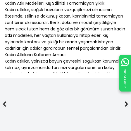
Kadın Atkı Modelleri: Kış Stilinizi Tamamlayan Şıklık
Kadın atkılar, soğuk havaların vazgeçilmezi olmasının
ötesinde; stilinize dokunuş katan, kombininizi tamamlayan
zarif birer aksesuardır. Renk, doku ve model çeşitliliğiyle
hem sıcak tutan hem de göz alıcı bir görünüm sunan kadın
atkı modelleri, her yaştan kullanıcıya hitap eder. Kış
aylarında konforu ve şıklığı bir arada yaşamak isteyen
kadınlar için atkılar gardırobun temel parçalarından biridir.
Kadın Atkıların Kullanım Amacı
Kadın atkılar, yalnızca boyun çevresini soğuktan korumakla
kalmaz; aynı zamanda tarzınızı vurgulamanın en kolay
WHATSAPP
yollarından birini sunar. Günlük hayattan özel davetlere
kadar geniş bir kullanım alanına sahip olan atkılar;
dokusuna, kalınlığına ve desenine göre farklı işlevlere
sahiptir.
Soğuk havalarda sıcaklık sağlama
Kombine hareket ve renk katma
ÜCRETSİZ KARGO
Kış aksesuar setlerini tamamlama
1500 TL ve Üzeri
Spor, klasik ya da bohem stilleri yansıtma
alışverişlerinizde kargo ücretsiz.
Kadın Atkı Modelleri