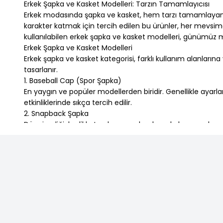
Erkek Şapka ve Kasket Modelleri: Tarzın Tamamlayıcısı
Erkek modasında şapka ve kasket, hem tarzı tamamlayan h
karakter katmak için tercih edilen bu ürünler, her mevsime
kullanılabilen erkek şapka ve kasket modelleri, günümüz 
Erkek Şapka ve Kasket Modelleri
Erkek şapka ve kasket kategorisi, farklı kullanım alanlar
tasarlanır.
1. Baseball Cap (Spor Şapka)
En yaygın ve popüler modellerden biridir. Genellikle ayarl
etkinliklerinde sıkça tercih edilir.
2. Snapback Şapka
Düz siperliğiyle dikkat çeken snapback şapkalar, gençler ve
3. Trucker Şapka
Ön kısmı dolgun, arka kısmı ise fileli olan bu şapkalar, y
4. Kasket (Flat Cap)
Klasik ve nostaljik görünümüyle dikkat çeken kasketler, so
5. Balıkçı Şapkası (Bucket Hat)
Yuvarlak siperliği sayesinde hem yüz hem de enseyi güneşte
6. Bere
Soğuk havalarda başı sıcak tutmak için tercih edilen berele