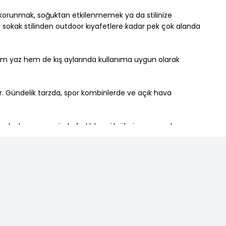
 korunmak, soğuktan etkilenmemek ya da stilinize
, sokak stilinden outdoor kıyafetlere kadar pek çok alanda
 hem yaz hem de kış aylarında kullanıma uygun olarak
ir. Gündelik tarzda, spor kombinlerde ve açık hava
r arka kısmı sayesinde farklı baş ölçülerine uygundur.
e mükemmel uyum sağlar.
ır. Genellikle yün, kadife veya keçe kumaştan üretilir.
erinde tercih edilir.
nli, ponponlu ya da örgü detaylı birçok versiyonu bulunur.