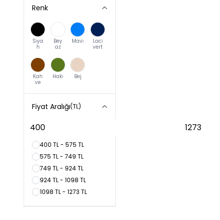
Renk
Si̇ya
Bey
Mavi̇
Laci̇
h
az
vert
Kah
Haki̇
Bej
ve
Fiyat Aralığı
(TL)
400 TL - 575 TL
575 TL - 749 TL
749 TL - 924 TL
924 TL - 1098 TL
1098 TL - 1273 TL