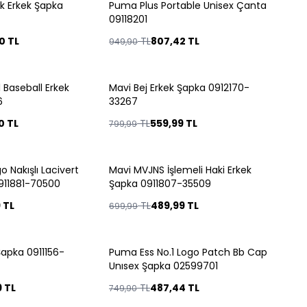
nk Erkek Şapka
Puma Plus Portable Unisex Çanta
%
15
09118201
0
TL
TL
807,42
TL
949,90
Tükendi
 Baseball Erkek
Mavi Bej Erkek Şapka 0912170-
%
30
6
33267
0
TL
TL
559,99
TL
799,99
Tükendi
 Nakışlı Lacivert
Mavi MVJNS İşlemeli Haki Erkek
%
30
911881-70500
Şapka 0911807-35509
9
TL
TL
489,99
TL
699,99
Tükendi
Şapka 0911156-
Puma Ess No.1 Logo Patch Bb Cap
%
35
Unısex Şapka 02599701
9
TL
TL
487,44
TL
749,90