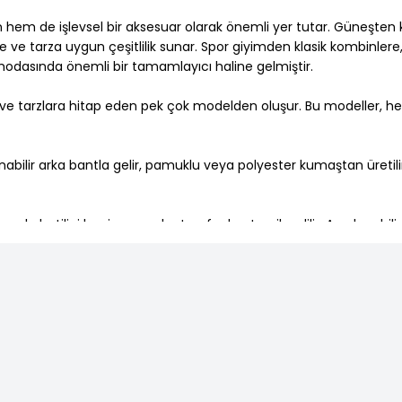
em de işlevsel bir aksesuar olarak önemli yer tutar. Güneşten
 ve tarza uygun çeşitlilik sunar. Spor giyimden klasik kombinlere
modasında önemli bir tamamlayıcı haline gelmiştir.
ına ve tarzlara hitap eden pek çok modelden oluşur. Bu modeller,
anabilir arka bantla gelir, pamuklu veya polyester kumaştan üretil
 sokak stilini benimseyenler tarafından tercih edilir. Ayarlanabili
az aylarında terletmeyen yapısıyla idealdir. Özellikle spor giyiml
nbahar ve kış aylarında şıklığı tamamlayan en önemli parçalardand
ÜCRETSİZ KARGO
n korur. Yaz aylarında sahilde, festivallerde ya da doğa yürüyüşl
1500 TL ve Üzeri
alışverişlerinizde kargo ücretsiz.
r, özellikle kış kombinlerinin vazgeçilmez aksesuarıdır. Düz, dese