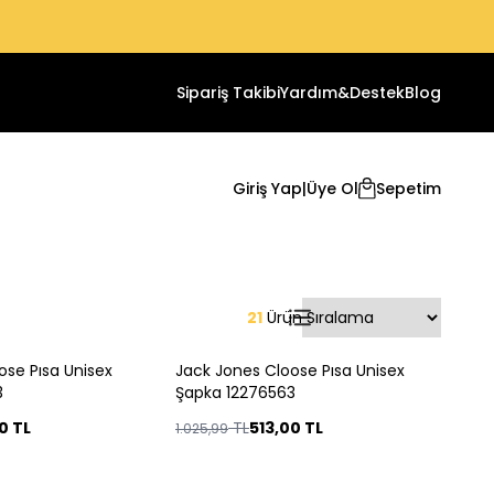
Sipariş Takibi
Yardım&Destek
Blog
Giriş Yap
|
Üye Ol
Sepetim
21
Ürün
ose Pısa Unisex
Jack Jones Cloose Pısa Unisex
%
50
3
Şapka 12276563
00
TL
TL
513,00
TL
1.025,99
Tükendi