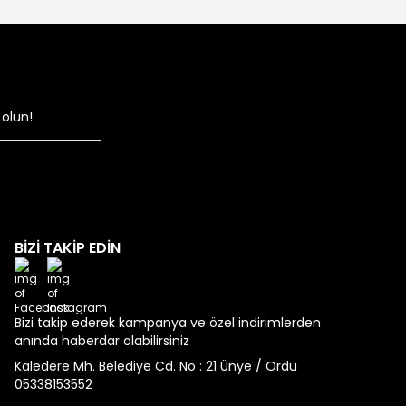
er için idealdir.
ı serttir ve çoğunlukla keçe veya yün malzeme kullanılır.
ıdır. İşte dikkat etmeniz gereken bazı önemli noktalar:
olun!
r öne çıkar.
lidir.
BİZİ TAKİP EDİN
Facebook
Instagram
Bizi takip ederek kampanya ve özel indirimlerden
anında haberdar olabilirsiniz
t çekici bir tarz sunar.
Kaledere Mh. Belediye Cd. No : 21 Ünye / Ordu
05338153552