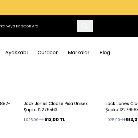
VADE FARKSIZ 3 TAKSIT İMKANI
Ayakkabı
Outdoor
Markalar
Blog
1882-
Jack Jones Cloose Pısa Unisex
Jack Jones Clo
%
50
%
50
Şapka 12276563
Şapka 1227656
TL
513,00
TL
TL
513,
1.025,99
1.025,99