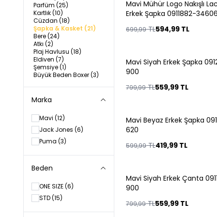
Mavi Mühür Logo Nakışlı Lac
%
15
Parfüm
(25)
Kartlık
(10)
Erkek Şapka 0911882-3460
Cüzdan
(18)
Şapka & Kasket
(21)
TL
594,99
TL
699,99
Bere
(24)
Atkı
(2)
Tükendi
Plaj Havlusu
(18)
Eldiven
(7)
Mavi Siyah Erkek Şapka 091
%
30
Şemsiye
(1)
900
Büyük Beden Boxer
(3)
TL
559,99
TL
799,99
Marka
Tükendi
Mavi
(12)
Mavi Beyaz Erkek Şapka 09
%
30
620
Jack Jones
(6)
Puma
(3)
TL
419,99
TL
599,99
Beden
Tükendi
Mavi Siyah Erkek Çanta 091
%
30
ONE SIZE
(6)
900
STD
(15)
TL
559,99
TL
799,99