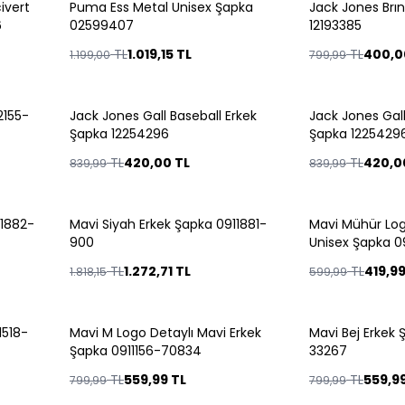
ivert
Puma Ess Metal Unisex Şapka
Jack Jones Brı
%
15
%
50
6
02599407
12193385
TL
1.019,15
TL
TL
400,0
1.199,00
799,99
Tükendi
Tükendi
2155-
Jack Jones Gall Baseball Erkek
Jack Jones Gall
%
50
%
50
Şapka 12254296
Şapka 1225429
TL
420,00
TL
TL
420,0
839,99
839,99
Tükendi
Tükendi
11882-
Mavi Siyah Erkek Şapka 0911881-
Mavi Mühür Logo
%
30
%
30
900
Unisex Şapka 0
TL
1.272,71
TL
TL
419,9
1.818,15
599,99
Tükendi
Tükendi
1518-
Mavi M Logo Detaylı Mavi Erkek
Mavi Bej Erkek 
%
30
%
30
Şapka 0911156-70834
33267
TL
559,99
TL
TL
559,9
799,99
799,99