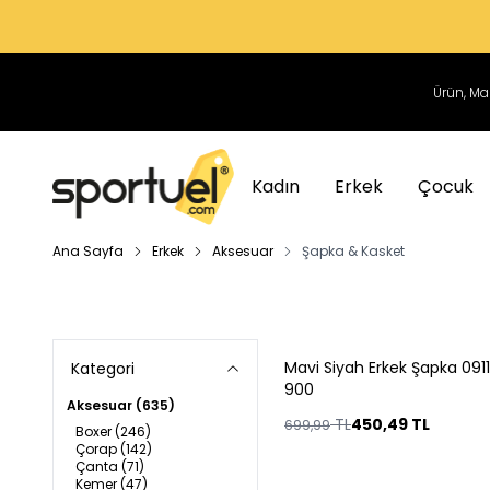
Kadın
Erkek
Çocuk
Ana Sayfa
Erkek
Aksesuar
Şapka & Kasket
Mavi Siyah Erkek Şapka 091
Kategori
%
36
900
Aksesuar
(635)
TL
450,49
TL
699,99
Boxer
(246)
Çorap
(142)
Çanta
(71)
Kemer
(47)