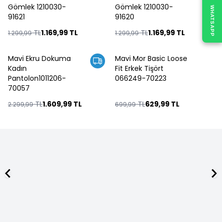
Gömlek 1210030-
Gömlek 1210030-
WHATSAPP
91621
91620
TL
1.169,99
TL
TL
1.169,99
TL
1.299,99
1.299,99
Mavi Ekru Dokuma
Mavi Mor Basic Loose
%
30
%
10
Kadın
Fit Erkek Tişört
Pantolon1011206-
066249-70223
70057
TL
1.609,99
TL
TL
629,99
TL
2.299,99
699,99
ÜCRETSİZ KARGO
1500 TL ve Üzeri
alışverişlerinizde kargo ücretsiz.