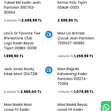
Yüksel Bel Kadın Jean
Kırmızı Polo Tişört
Pantolon 1010763-
00AUR-0003
90994
TL
2.069,99
TL
2.699,90
TL
2.299,99
Levi's Gr Favorıte Tee
Mavi Lol Antrasir
%
10
Rhınestone Club
Çocuk Jean Pantolon
Logo Kadın Beyaz
7010037-90882
Tişört 008BX-0008
1.699,90
TL
TL
1.259,99
TL
1.399,99
Jack Jones Rocky
Mavi Bağcıklı
%
50
%
40
Erkek Mont 12147218
Kahverengi Kadın
Pantolon 1011274-
70259
TL
2.565,00
TL
TL
1.079,99
TL
5.129,99
1.799,99
Mavi Baskılı Mavi
Mavi Baskılı Beyaz
%
10
%
10
Loose Fit Kadın
Loose Fit Kadın