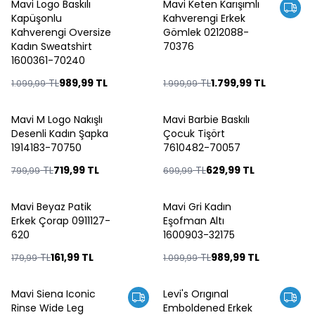
Mavi Logo Baskılı
Mavi Keten Karışımlı
%
10
%
10
Kapüşonlu
Kahverengi Erkek
Kahverengi Oversize
Gömlek 0212088-
Kadın Sweatshirt
70376
1600361-70240
TL
989,99
TL
TL
1.799,99
TL
1.099,99
1.999,99
Mavi M Logo Nakışlı
Mavi Barbie Baskılı
%
10
%
10
Desenli Kadın Şapka
Çocuk Tişört
1914183-70750
7610482-70057
TL
719,99
TL
TL
629,99
TL
799,99
699,99
Mavi Beyaz Patik
Mavi Gri Kadın
%
10
%
10
Erkek Çorap 0911127-
Eşofman Altı
620
1600903-32175
TL
161,99
TL
TL
989,99
TL
179,99
1.099,99
Mavi Siena Iconic
Levi's Orıgınal
%
10
Rinse Wide Leg
Emboldened Erkek