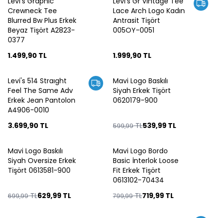
Levi's Graphıc
Levi's Gr Vıntage Tee
Crewneck Tee
Lace Arch Logo Kadın
Blurred Bw Plus Erkek
Antrasit Tişört
Beyaz Tişört A2823-
005OY-0051
0377
1.499,90
TL
1.999,90
TL
Levi's 514 Straıght
Mavi Logo Baskılı
%
10
Feel The Same Adv
Siyah Erkek Tişört
Erkek Jean Pantolon
0620179-900
A4906-0010
3.699,90
TL
TL
539,99
TL
599,99
Mavi Logo Baskılı
Mavi Logo Bordo
%
10
%
10
Siyah Oversize Erkek
Basic İnterlok Loose
Tişört 0613581-900
Fit Erkek Tişört
0613102-70434
TL
629,99
TL
TL
719,99
TL
699,99
799,99