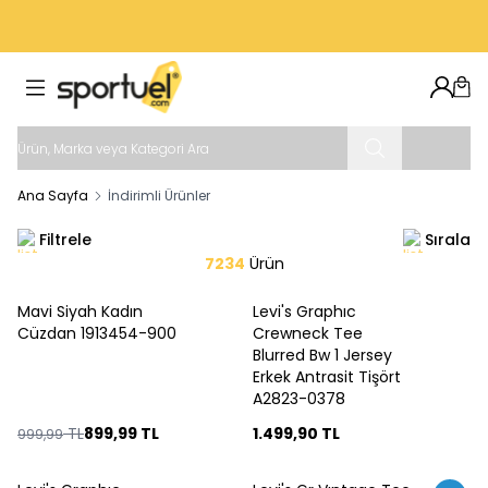
VADE FARKSIZ 4 TAKSIT İMKANI
Hesab
Sep
Ana Sayfa
İndirimli Ürünler
Filtrele
Sırala
7234
Ürün
Mavi Siyah Kadın
Levi's Graphıc
%
10
Cüzdan 1913454-900
Crewneck Tee
Blurred Bw 1 Jersey
Erkek Antrasit Tişört
A2823-0378
TL
899,99
TL
1.499,90
TL
999,99