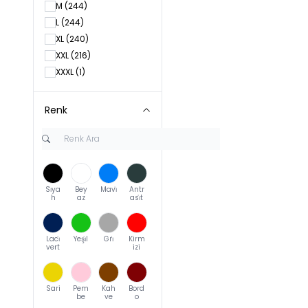
M
(244)
L
(244)
XL
(240)
XXL
(216)
XXXL
(1)
Renk
Si̇ya
Bey
Mavi̇
Antr
h
az
asi̇t
Laci̇
Yeşi̇l
Gri̇
Kirm
vert
izi
Sari
Pem
Kah
Bord
be
ve
o