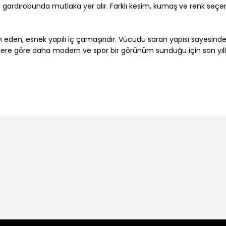
gardırobunda mutlaka yer alır. Farklı kesim, kumaş ve renk seçenek
 eden, esnek yapılı iç çamaşırıdır. Vücudu saran yapısı sayesind
odellere göre daha modern ve spor bir görünüm sunduğu için son yıl
ih edilir.
ÜCRETSİZ KARGO
1500 TL ve Üzeri
unar.
alışverişlerinizde kargo ücretsiz.