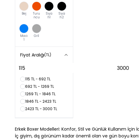
Bej
Turu
Si̇ya
Si̇ya
ncu
h1
h2
Mavi̇
Gri̇1
1
Fiyat Aralığı
(TL)
115 TL - 692 TL
692 TL - 1269 TL
1269 TL - 1846 TL
1846 TL - 2423 TL
2423 TL - 3000 TL
Erkek Boxer Modelleri: Konfor, Stil ve Günlük Kullanım İçin 
İç giyim, dış görünüm kadar önemli olan ve gün boyu konfo