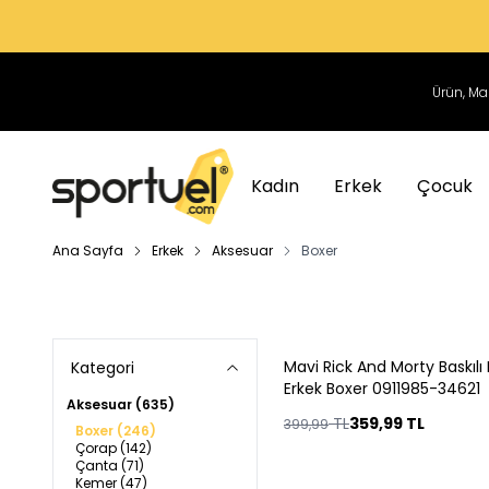
Kadın
Erkek
Çocuk
Ana Sayfa
Erkek
Aksesuar
Boxer
Mavi Rick And Morty Baskılı 
Kategori
%
10
Erkek Boxer 0911985-34621
Aksesuar
(635)
TL
359,99
TL
399,99
Boxer
(246)
Çorap
(142)
Çanta
(71)
Kemer
(47)