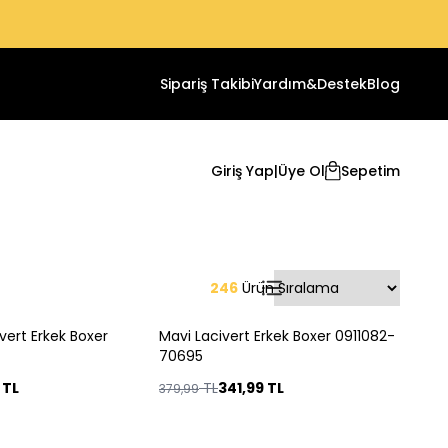
Sipariş Takibi
Yardım&Destek
Blog
Giriş Yap
|
Üye Ol
Sepetim
246
Ürün
vert Erkek Boxer
Mavi Lacivert Erkek Boxer 0911082-
%
10
70695
TL
TL
341,99
TL
379,99