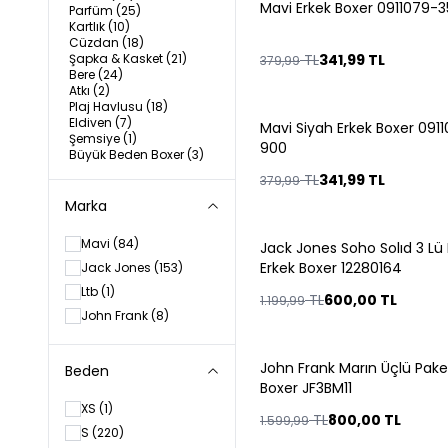
Mavi Erkek Boxer 0911079-
%
10
Parfüm
(25)
Kartlık
(10)
Cüzdan
(18)
Şapka & Kasket
(21)
TL
341,99
TL
379,99
Bere
(24)
Atkı
(2)
Plaj Havlusu
(18)
Eldiven
(7)
Mavi Siyah Erkek Boxer 091
%
10
Şemsiye
(1)
900
Büyük Beden Boxer
(3)
TL
341,99
TL
379,99
Marka
Mavi
(84)
Jack Jones Soho Solıd 3 Lü
%
50
Erkek Boxer 12280164
Jack Jones
(153)
Ltb
(1)
TL
600,00
TL
1.199,99
John Frank
(8)
John Frank Marın Üçlü Pake
%
50
Beden
Boxer JF3BM11
XS
(1)
TL
800,00
TL
1.599,99
S
(220)