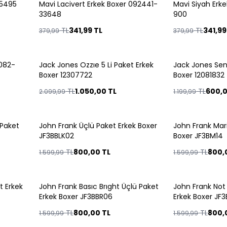
35495
Mavi Lacivert Erkek Boxer 092441-
Mavi Siyah Erk
%
10
%
10
33648
900
TL
341,99
TL
TL
341,99
379,99
379,99
1082-
Jack Jones Ozzıe 5 Li Paket Erkek
Jack Jones Sen
%
50
%
50
Boxer 12307722
Boxer 12081832
TL
1.050,00
TL
TL
600,
2.099,99
1.199,99
 Paket
John Frank Üçlü Paket Erkek Boxer
John Frank Mari
%
50
%
50
JF3BBLK02
Boxer JF3BM14
TL
800,00
TL
TL
800,
1.599,99
1.599,99
t Erkek
John Frank Basıc Brıght Üçlü Paket
John Frank Not
%
50
%
50
Erkek Boxer JF3BBR06
Erkek Boxer JF
TL
800,00
TL
TL
800,
1.599,99
1.599,99