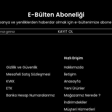
ırakmayan modellerdir.
E-Bülten Aboneliği
anya ve yeniliklerden haberdar olmak için e-bültenimize abone 
KAYIT OL
n yaygın kullanılan modeldir.
Hızlı Erişim
Gizlilik ve Güvenlik
Hakkımızda
dan sıkça tercih edilir.
Mesafeli Satış Sözleşmesi
İletişim
KVKK
Anasayfa
ETK
Yeni Ürünler
Banka Hesap Numaralarımız
Mağazamız Nerede ?
ahat hareket etmeyi
İndirimdekiler
Müşteri Hizmetleri