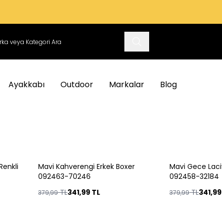
VADE FARKSIZ 4 TAKSIT İMKANI
Ayakkabı
Outdoor
Markalar
Blog
Renkli
Mavi Kahverengi Erkek Boxer
Mavi Gece Laci
%
10
Yeni
092463-70246
092458-32184
%
10
TL
341,99
TL
TL
341,99
379,99
379,99