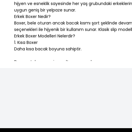
hijyen ve esneklik sayesinde her yaş grubundaki erkeklerin 
uygun geniş bir yelpaze sunar.
Erkek Boxer Nedir?
Boxer, bele oturan ancak bacak kısmı şort şeklinde devam
seçenekleri ile hijyenik bir kullanım sunar. Klasik slip m
Erkek Boxer Modelleri Nelerdir?
1. Kısa Boxer
Daha kısa bacak boyuna sahiptir.
Dar pantolon veya jean altına uygundur.
Genellikle atletik vücut tipine sahip erkekler tarafından terc
2. Uzun Boxer
Diz hizasına kadar inebilen modellerdir.
Özellikle spor yaparken ya da kış aylarında ekstra konfor s
Ter emici özellikleriyle bilinir.