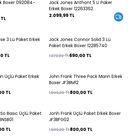
ek Boxer 092084-
Jack Jones Anthont 5 Li Paker
Yeni
Erkek Boxer 12263362
2.099,99
TL
TL
se 3 Lü Paket Erkek
Jack Jones Connor Solıd 3 Lü
%
50
Paket Erkek Boxer 12285740
00
TL
TL
690,00
TL
1.379,99
n Üçlü Paket Erkek
John Frank Three Pack Marın Erkek
%
50
Boxer JF3BM12
00
TL
TL
800,00
TL
1.599,99
 So Basıc Üçlü Paket
Jonh Frank Üçlü Paket Erkek Boxer
%
50
3BNSB01
JF3BFG02
00
TL
TL
800,00
TL
1.599,99