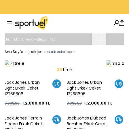
VADE FARKSIZ 4 TAKSIT İMKANI
Hesab
Sep
Ana Sayfa
jack jones erkek ceket spor
Filtrele
Sırala
23
Ürün
Jack Jones Urban
Jack Jones Urban
%
50
%
50
Lıght Erkek Ceket
Lıght Erkek Ceket
12268606
12268606
TL
2.000,00
TL
TL
2.000,00
TL
3.999,99
3.999,99
Jack Jones Terraın
Jack Jones Blubead
%
50
%
50
Fleece Erkek Ceket
Bomber Erkek Ceket