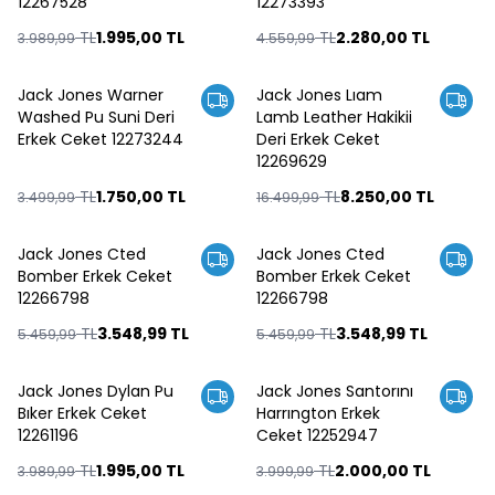
12267528
12273393
TL
1.995,00
TL
TL
2.280,00
TL
3.989,99
4.559,99
Jack Jones Warner
Jack Jones Lıam
%
50
%
50
Washed Pu Suni Deri
Lamb Leather Hakikii
Erkek Ceket 12273244
Deri Erkek Ceket
12269629
TL
1.750,00
TL
TL
8.250,00
TL
3.499,99
16.499,99
Jack Jones Cted
Jack Jones Cted
%
35
%
35
Bomber Erkek Ceket
Bomber Erkek Ceket
12266798
12266798
TL
3.548,99
TL
TL
3.548,99
TL
5.459,99
5.459,99
Jack Jones Dylan Pu
Jack Jones Santorını
%
50
%
50
Bıker Erkek Ceket
Harrıngton Erkek
12261196
Ceket 12252947
TL
1.995,00
TL
TL
2.000,00
TL
3.989,99
3.999,99