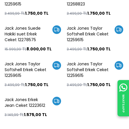
12259615
12268823
TL
1.750,00
TL
TL
1.750,00
TL
3.499,99
3.499,99
ükendi
Tükendi
Jack Jones Suede
Jack Jones Taylor
%
50
%
50
Hakiki suet Erkek
Softshell Erkek Ceket
Ceket 12278575
12259615
TL
8.000,00
TL
TL
1.750,00
TL
15.999,99
3.499,99
ükendi
Tükendi
Jack Jones Taylor
Jack Jones Taylor
%
50
%
50
Softshell Erkek Ceket
Softshell Erkek Ceket
12259615
12259615
TL
1.750,00
TL
TL
1.750,00
TL
3.499,99
3.499,99
ükendi
WHATSAPP
Jack Jones Erkek
%
50
Jean Ceket 12223612
TL
1.575,00
TL
3.149,99