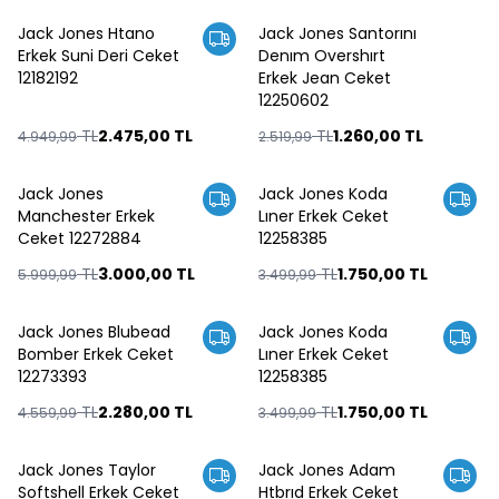
ükendi
Tükendi
Jack Jones Htano
Jack Jones Santorını
%
50
%
50
Erkek Suni Deri Ceket
Denım Overshırt
12182192
Erkek Jean Ceket
12250602
TL
2.475,00
TL
TL
1.260,00
TL
4.949,99
2.519,99
ükendi
Tükendi
Jack Jones
Jack Jones Koda
%
50
%
50
Manchester Erkek
Lıner Erkek Ceket
Ceket 12272884
12258385
TL
3.000,00
TL
TL
1.750,00
TL
5.999,99
3.499,99
ükendi
Tükendi
Jack Jones Blubead
Jack Jones Koda
%
50
%
50
Bomber Erkek Ceket
Lıner Erkek Ceket
12273393
12258385
TL
2.280,00
TL
TL
1.750,00
TL
4.559,99
3.499,99
ükendi
Tükendi
Jack Jones Taylor
Jack Jones Adam
%
50
%
50
Softshell Erkek Ceket
Htbrıd Erkek Ceket