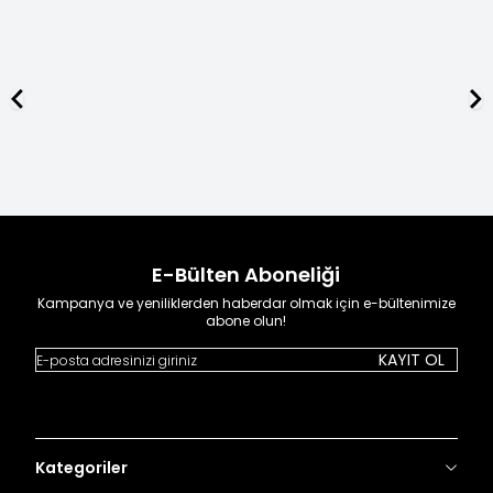
ÜCRETSİZ KARGO
1500 TL ve Üzeri
alışverişlerinizde kargo ücretsiz.
E-Bülten Aboneliği
Kampanya ve yeniliklerden haberdar olmak için e-bültenimize
abone olun!
KAYIT OL
Kategoriler