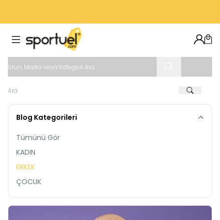
VADE FARKSIZ 4 TAKSIT İMKANI
Hesab
Sep
Blog Kategorileri
Tümünü Gör
KADIN
ERKEK
ÇOCUK