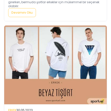
girerken, bermuda şortlar erkekler için mükemmel bir seçenek
olabilir.
Devamını Oku
ERKEK
30.05.2023