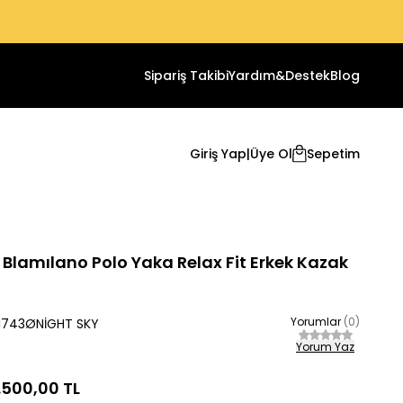
Sipariş Takibi
Yardım&Destek
Blog
Giriş Yap
|
Üye Ol
Sepetim
Blamılano Polo Yaka Relax Fit Erkek Kazak
Yorumlar
(0)
1743ØNİGHT SKY
Yorum Yaz
1.500,00
TL