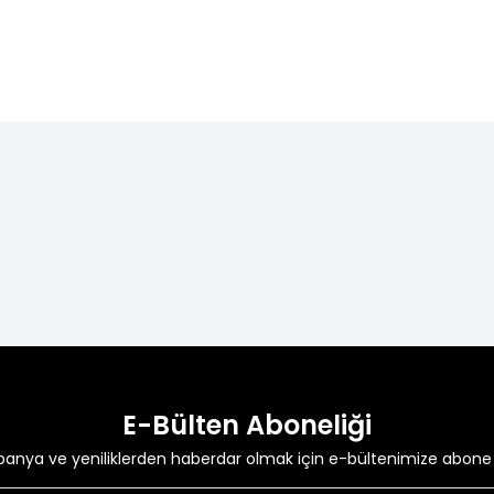
TL
3.548,99
TL
5.459,99
0
TL
3.59
ÜCRETSİZ KARGO
1500 TL ve Üzeri
alışverişlerinizde kargo ücretsiz.
E-Bülten Aboneliği
anya ve yeniliklerden haberdar olmak için e-bültenimize abone 