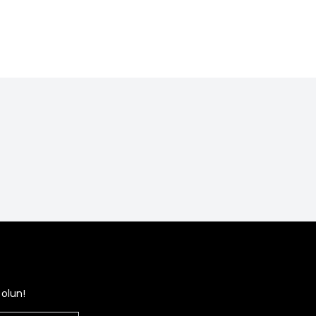
TL
1.500,00
TL
TL
1.000,00
TL
9,99
1.999,99
olun!