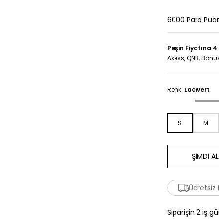
6000 Para Pua
Peşin Fiyatına 4
Axess, QNB, Bonus
Renk:
Laci̇vert
S
M
ŞİMDİ AL
Ücretsiz
Siparişin 2 iş g