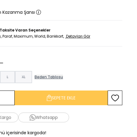
n Kazanma Şansı
 Taksite Varan Seçenekler
, Paraf, Maximum, World, Bankkart,
Detayları Gör
L
XL
Beden Tablosu
SEPETE EKLE
Favoriye Ekl
 Kargo
Whatsapp
ünü içerisinde kargoda!