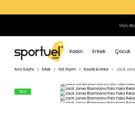
Kadın
Erkek
Çocuk
Ana Sayfa
Erkek
Üst Giyim
Kazak & Hırka
Jack Jones
%
58