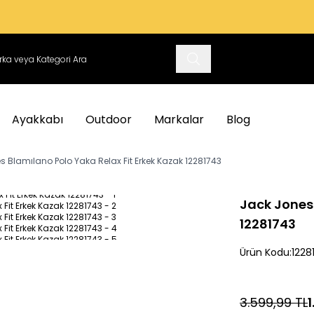
VADE FARKSIZ 3 TAKSIT İMKANI
Ayakkabı
Outdoor
Markalar
Blog
 Blamılano Polo Yaka Relax Fit Erkek Kazak 12281743
Jack Jones 
12281743
Ürün Kodu:
1228
3.599,99
TL