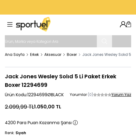
VADE FARKSIZ 4 TAKSIT İMKANI
Hesab
Sep
Ana Sayfa
Erkek
Aksesuar
Boxer
Jack Jones Wesley Solıd 5 Li
Jack Jones Wesley Solıd 5 Li Paket Erkek
Boxer 12294699
Ürün Kodu:
12294699ØBLACK
Yorumlar
(0)
Yorum Yaz
2.099,99
TL
1.050,00
TL
4200 Para Puan Kazanma Şansı
Renk:
Si̇yah