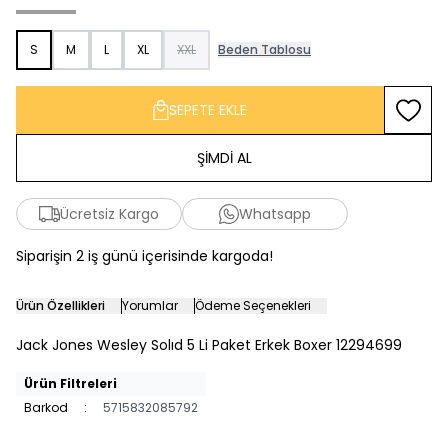
S
M
L
XL
XXL
Beden Tablosu
SEPETE EKLE
Favoriy
ŞİMDİ AL
Ücretsiz Kargo
Whatsapp
Siparişin 2 iş günü içerisinde kargoda!
Ürün Özellikleri
Yorumlar
Ödeme Seçenekleri
Jack Jones Wesley Solıd 5 Li Paket Erkek Boxer 12294699
Ürün Filtreleri
Barkod
:
5715832085792