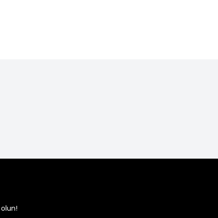
TL
1.500,00
TL
TL
1.000,00
TL
9,99
1.999,99
olun!