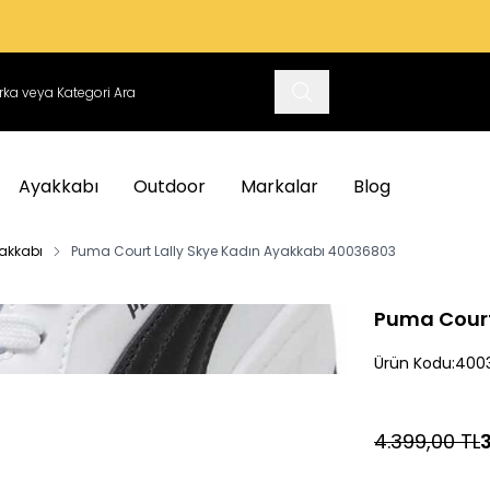
VADE FARKSIZ 4 TAKSIT İMKANI
Ayakkabı
Outdoor
Markalar
Blog
akkabı
Puma Court Lally Skye Kadın Ayakkabı 40036803
Puma Court
Ürün Kodu:
400
4.399,00
TL
3