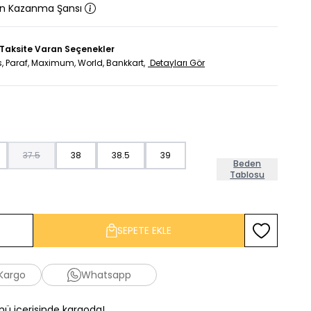
an Kazanma Şansı
 Taksite Varan Seçenekler
, Paraf, Maximum, World, Bankkart,
Detayları Gör
37.5
38
38.5
39
Beden
Tablosu
SEPETE EKLE
Favoriye Ekl
 Kargo
Whatsapp
ünü içerisinde kargoda!