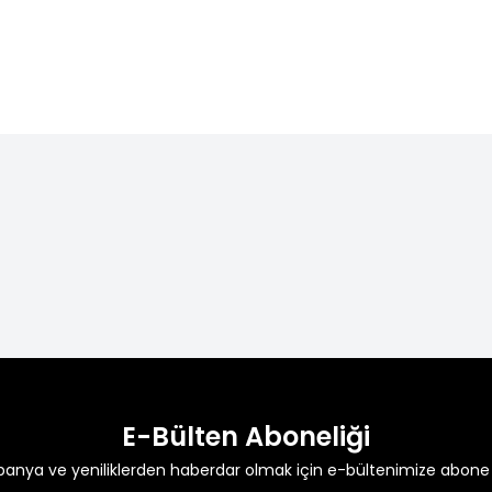
TL
3.548,99
TL
5.459,99
0
TL
3.59
ÜCRETSİZ KARGO
1500 TL ve Üzeri
alışverişlerinizde kargo ücretsiz.
E-Bülten Aboneliği
anya ve yeniliklerden haberdar olmak için e-bültenimize abone 