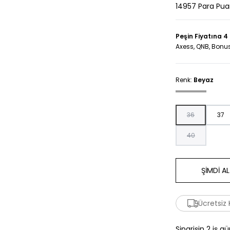
14957 Para Pu
Peşin Fiyatına 4
Axess, QNB, Bonus
Renk:
Beyaz
36
37
40
ŞİMDİ AL
Ücretsiz
Siparişin 2 iş g