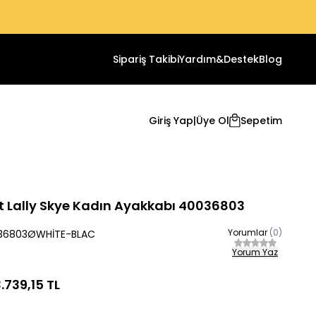
Sipariş Takibi
Yardım&Destek
Blog
Giriş Yap
|
Üye Ol
Sepetim
 Lally Skye Kadın Ayakkabı 40036803
Yorumlar
(0)
36803ØWHİTE-BLAC
Yorum Yaz
.739,15
TL