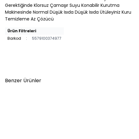
Gerektiğinde Klorsuz Çamaşır Suyu Konabilir Kurutma
Makinesinde Normal Düşük Isıda Düşük Isıda Ütüleyiniz Kuru
Temizleme Az Çözücü
Ürün Filtreleri
Barkod
:
5579100374977
Benzer Ürünler
Stanley The
Jack Jones Blamılano
%
15
%
58
Legendary Klasik
Polo Yaka Relax Fit
Vakumlu Çelik Termos
Erkek Kazak 12281743
1,4 LT / 1.5Qt Pembe
10-11347-123
TL
3.960,15
TL
TL
1.500,00
TL
4.659,00
3.599,99