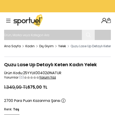
VADE FARKSIZ 4 TAKSIT İMKANI
Hesab
Sep
Ana Sayfa
Kadın
Dış Giyim
Yelek
Quzu Lase Up Detaylı Keten K
Quzu Lase Up Detaylı Keten Kadın Yelek
Ürün Kodu:
25YYLK00402ØNATUR
Yorumlar
(0)
Yorum Yaz
1.349,99
TL
675,00
TL
2700 Para Puan Kazanma Şansı
Renk:
Taş