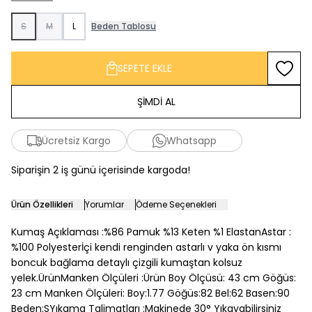
S
M
L
Beden Tablosu
SEPETE EKLE
Favoriy
ŞİMDİ AL
Ücretsiz Kargo
Whatsapp
Siparişin 2 iş günü içerisinde kargoda!
Ürün Özellikleri
Yorumlar
Ödeme Seçenekleri
Kumaş Açıklaması :%86 Pamuk %13 Keten %1 ElastanAstar :
%100 Polyesterİçi kendi renginden astarlı v yaka ön kısmı
boncuk bağlama detaylı çizgili kumaştan kolsuz
yelek.ÜrünManken Ölçüleri :Ürün Boy Ölçüsü: 43 cm Göğüs:
23 cm Manken Ölçüleri: Boy:1.77 Göğüs:82 Bel:62 Basen:90
Beden:SYıkama Talimatları :Makinede 30° Yıkayabilirsiniz