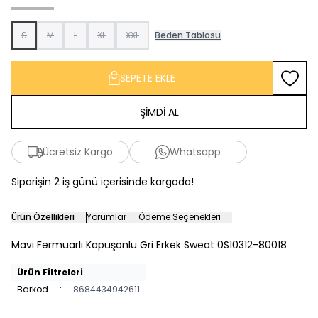
S
M
L
XL
XXL
Beden Tablosu
SEPETE EKLE
Favoriy
ŞİMDİ AL
Ücretsiz Kargo
Whatsapp
Siparişin 2 iş günü içerisinde kargoda!
Ürün Özellikleri
Yorumlar
Ödeme Seçenekleri
Mavi Fermuarlı Kapüşonlu Gri Erkek Sweat 0S10312-80018
Ürün Filtreleri
Barkod
:
8684434942611