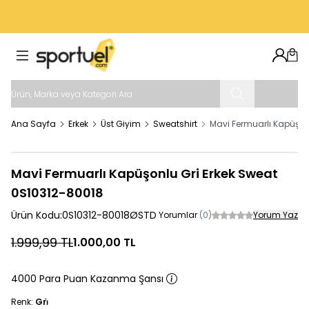
VADE FARKSIZ 3 TAKSIT İMKANI
Hesab
Sep
Ana Sayfa
Erkek
Üst Giyim
Sweatshirt
Mavi Fermuarlı Kapüşon
Mavi Fermuarlı Kapüşonlu Gri Erkek Sweat
0S10312-80018
Ürün Kodu:
0S10312-80018ØSTD
Yorumlar
(0)
Yorum Yaz
1.999,99
TL
1.000,00
TL
4000 Para Puan Kazanma Şansı
Renk:
Gri̇