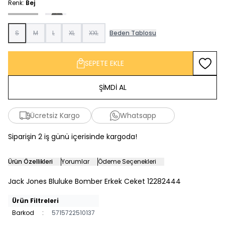
Renk:
Bej
S
M
L
XL
XXL
Beden Tablosu
SEPETE EKLE
Favoriy
ŞİMDİ AL
Ücretsiz Kargo
Whatsapp
Siparişin 2 iş günü içerisinde kargoda!
Ürün Özellikleri
Yorumlar
Ödeme Seçenekleri
Jack Jones Bluluke Bomber Erkek Ceket 12282444
Ürün Filtreleri
Barkod
:
5715722510137