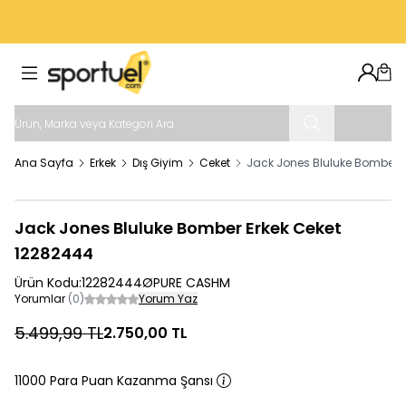
VADE FARKSIZ 4 TAKSIT İMKANI
Hesab
Sep
Ana Sayfa
Erkek
Dış Giyim
Ceket
Jack Jones Bluluke Bomber E
Jack Jones Bluluke Bomber Erkek Ceket
12282444
Ürün Kodu:
12282444ØPURE CASHM
Yorumlar
(0)
Yorum Yaz
5.499,99
TL
2.750,00
TL
11000 Para Puan Kazanma Şansı