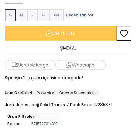
S
M
L
XL
XXL
Beden Tablosu
SEPETE EKLE
Favoriy
ŞİMDİ AL
Ücretsiz Kargo
Whatsapp
Siparişin 2 iş günü içerisinde kargoda!
Ürün Özellikleri
Yorumlar
Ödeme Seçenekleri
Jack Jones Jacjj Solıd Trunks 7 Pack Boxer 12285371
Ürün Filtreleri
Barkod
:
5715727014319