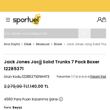
VADE FARKSIZ 4 TAKSIT İMKANI
Hesab
Sep
Ana Sayfa
Erkek
Aksesuar
Boxer
Jack Jones Jacjj Solıd Trunk
Jack Jones Jacjj Solıd Trunks 7 Pack Boxer
12285371
Ürün Kodu:
12285371ØWHİTE
Yorumlar
(0)
Yorum Yaz
2.279,99
TL
1.140,00
TL
4560 Para Puan Kazanma Şansı
Renk:
Beyaz