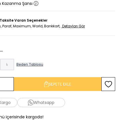
n Kazanma Şansı
 Taksite Varan Seçenekler
, Paraf, Maximum, World, Bankkart,
Detayları Gör
L
Beden Tablosu
SEPETE EKLE
Favoriye Ekl
 Kargo
Whatsapp
ünü içerisinde kargoda!