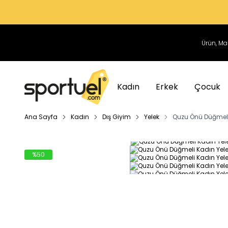
Kadın
Erkek
Çocuk
Ana Sayfa
Kadın
Dış Giyim
Yelek
Quzu Önü Düğmeli
%
50