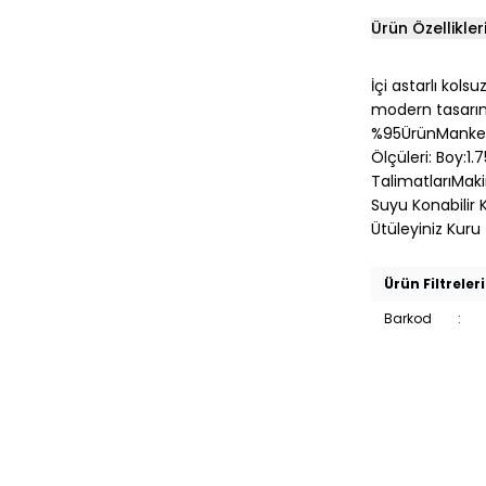
Ürün Özellikler
İçi astarlı kol
modern tasarıml
%95ÜrünManken
Ölçüleri: Boy:
TalimatlarıMaki
Suyu Konabilir
Ütüleyiniz Kur
Ürün Filtreleri
Barkod
: