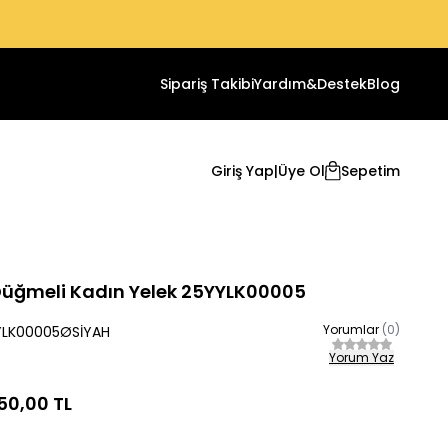
Sipariş Takibi
Yardım&Destek
Blog
Giriş Yap
|
Üye Ol
Sepetim
üğmeli Kadın Yelek 25YYLK00005
Yorumlar
(0)
YLK00005ØSİYAH
Yorum Yaz
50,00
TL