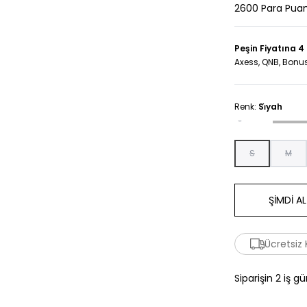
2600 Para Pua
Peşin Fiyatına 4
Axess, QNB, Bonus
Renk:
Si̇yah
S
M
ŞİMDİ AL
Ücretsiz
Siparişin 2 iş g