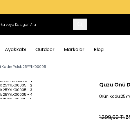
VADE FARKSIZ 3 TAKSIT İMKANI
Ayakkabı
Outdoor
Markalar
Blog
 Kadın Yelek 25YYLK00005
Quzu Önü D
Ürün Kodu:
25Y
1.299,99
TL
6