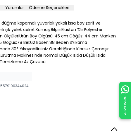
i
Yorumlar
Ödeme Seçenekleri
suz düğme kapamalı yuvarlak yakalı kısa boy zarif ve
ı şık yelek ceket.Kumaş BilgisiElastan %5 Polyester
 ÖlçüleriÜrün Boy Ölçüsü: 45 cm Göğüs: 44 cm Manken
1.75 Göğüs:78 Bel:62 Basen:88 Beden:SYıkama
nede 30° Yıkayabilirsiniz Gerektiğinde Klorsuz Çamaşır
 Kurutma Makinesinde Normal Düşük Isıda Düşük Isıda
u Temizleme Az Çözücü
5579100344024
WHATSAPP